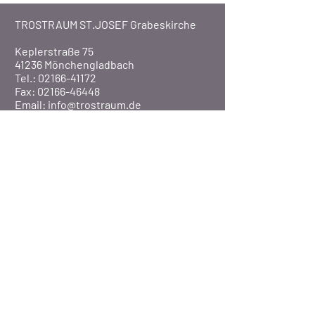
TROSTRAUM ST.JOSEF Grabeskirche
Keplerstraße 75
41236 Mönchengladbach
Tel.: 02166-41172
Fax: 02166-46448
Email:
info@trostraum.de
Website: www.trostraum.de
Über Uns
Pfarre St. Marien
Veranstaltungen
Presse
©2020 Pfarrei St. Marien / MG-Rheydt
BISTUM AACHEN
-