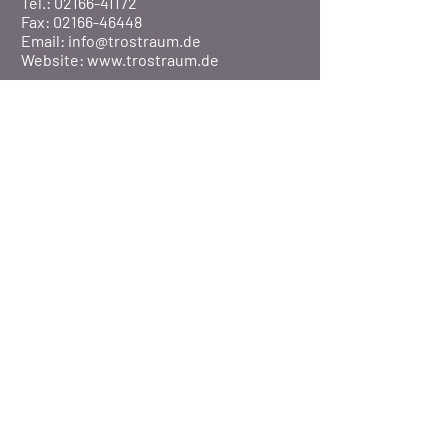
Tel.: 02166-41172
Fax: 02166-46448
Email:
info@trostraum.de
Website: www.trostraum.de
Über Uns
Pfarre St. Marien
Veranstaltungen
Presse
©2020 Pfarrei St. Marien / MG-Rheydt
BISTUM AACHEN
-
DATENSCHUTZERKLÄRUNG