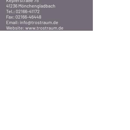
Keplerstraße 75
41236 Mönchengladbach
Tel.: 02166-41172
Fax: 02166-46448
Email:
info@trostraum.de
Website: www.trostraum.de
Über Uns
Pfarre St. Marien
Veranstaltungen
Presse
©2020 Pfarrei St. Marien / MG-Rheydt
BISTUM AACHEN
-
DATENSCHUTZERKLÄRUNG