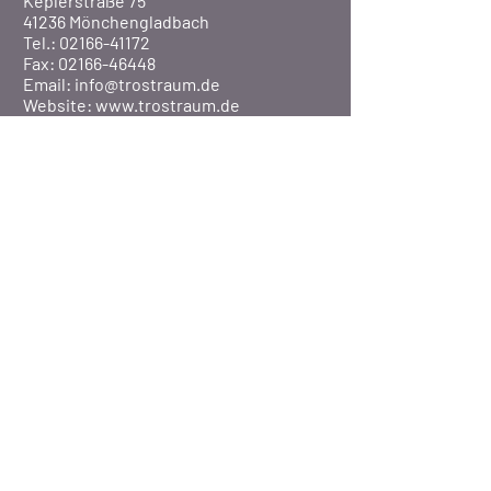
Keplerstraße 75
41236 Mönchengladbach
Tel.: 02166-41172
Fax: 02166-46448
Email:
info@trostraum.de
Website: www.trostraum.de
Über Uns
Pfarre St. Marien
Veranstaltungen
Presse
©2020 Pfarrei St. Marien / MG-Rheydt
BISTUM AACHEN
-
DATENSCHUTZERKLÄRUNG