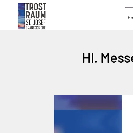
H
Hl. Mess