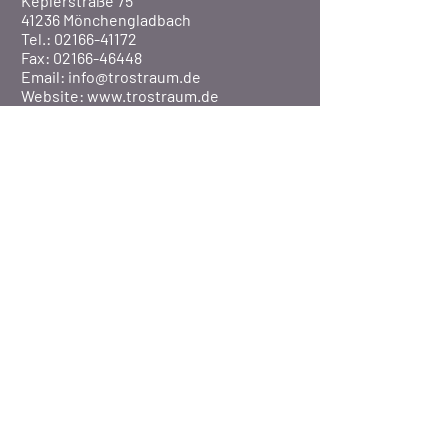
Keplerstraße 75
41236 Mönchengladbach
Tel.: 02166-41172
Fax: 02166-46448
Email:
info@trostraum.de
Website: www.trostraum.de
Über Uns
Pfarre St. Marien
Veranstaltungen
Presse
©2020 Pfarrei St. Marien / MG-Rheydt
BISTUM AACHEN
-
DATENSCHUTZERKLÄRUNG