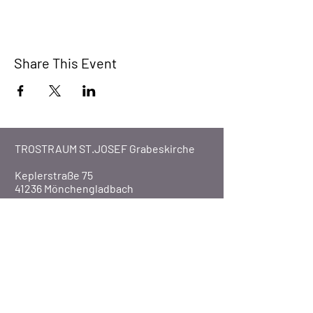
Share This Event
TROSTRAUM ST.JOSEF Grabeskirche
Keplerstraße 75
41236 Mönchengladbach
Tel.: 02166-41172
Fax: 02166-46448
Email:
info@trostraum.de
Website: www.trostraum.de
Über Uns