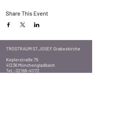
Share This Event
TROSTRAUM ST.JOSEF Grabeskirche
Keplerstraße 75
41236 Mönchengladbach
Tel.: 02166-41172
Fax: 02166-46448
Email:
info@trostraum.de
Website: www.trostraum.de
Über Uns
Pfarre St. Marien