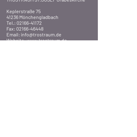
Keplerstraße 75
41236 Mönchengladbach
Tel.: 02166-41172
Fax: 02166-46448
Email:
info@trostraum.de
Website: www.trostraum.de
Über Uns
Pfarre St. Marien
Veranstaltungen
Presse
©2020 Pfarrei St. Marien / MG-Rheydt
BISTUM AACHEN
-
DATENSCHUTZERKLÄRUNG