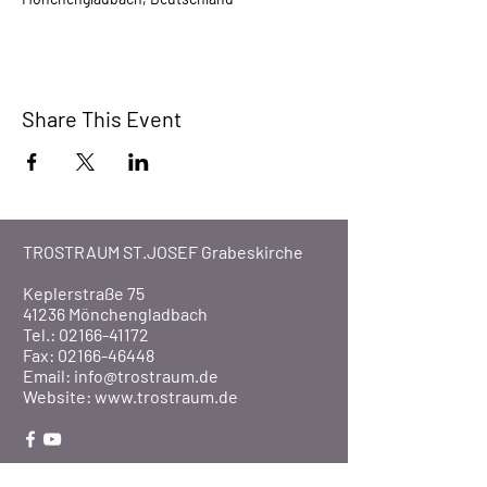
Share This Event
TROSTRAUM ST.JOSEF Grabeskirche
Keplerstraße 75
41236 Mönchengladbach
Tel.: 02166-41172
Fax: 02166-46448
Email:
info@trostraum.de
Website: www.trostraum.de