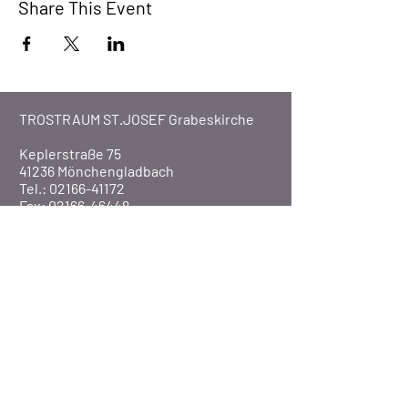
Share This Event
TROSTRAUM ST.JOSEF Grabeskirche
Keplerstraße 75
41236 Mönchengladbach
Tel.: 02166-41172
Fax: 02166-46448
Email:
info@trostraum.de
Website: www.trostraum.de
Über Uns
Pfarre St. Marien
Veranstaltungen