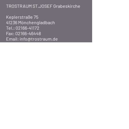
TROSTRAUM ST.JOSEF Grabeskirche
Keplerstraße 75
41236 Mönchengladbach
Tel.: 02166-41172
Fax: 02166-46448
Email:
info@trostraum.de
Website: www.trostraum.de
Über Uns
Pfarre St. Marien
Veranstaltungen
Presse
©2020 Pfarrei St. Marien / MG-Rheydt
BISTUM AACHEN
-