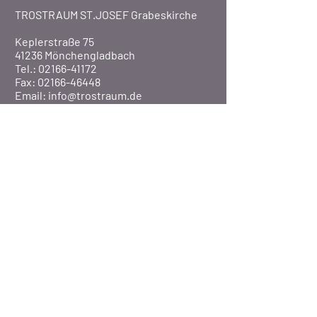
TROSTRAUM ST.JOSEF Grabeskirche
Keplerstraße 75
41236 Mönchengladbach
Tel.: 02166-41172
Fax: 02166-46448
Email:
info@trostraum.de
Website: www.trostraum.de
Über Uns
Pfarre St. Marien
Veranstaltungen
Presse
©2020 Pfarrei St. Marien / MG-Rheydt
BISTUM AACHEN
-