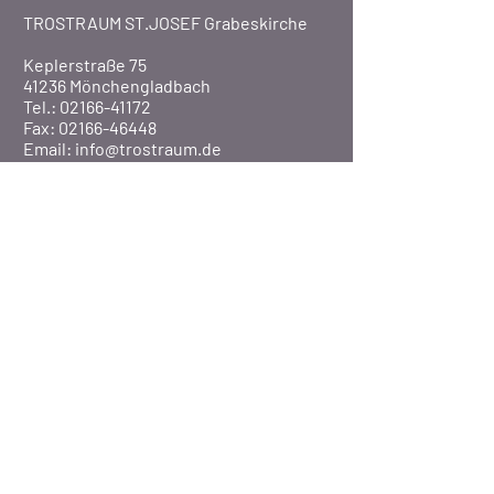
TROSTRAUM ST.JOSEF Grabeskirche
Keplerstraße 75
41236 Mönchengladbach
Tel.: 02166-41172
Fax: 02166-46448
Email:
info@trostraum.de
Website: www.trostraum.de
Über Uns
Pfarre St. Marien
Veranstaltungen
Presse
©2020 Pfarrei St. Marien / MG-Rheydt
BISTUM AACHEN
-