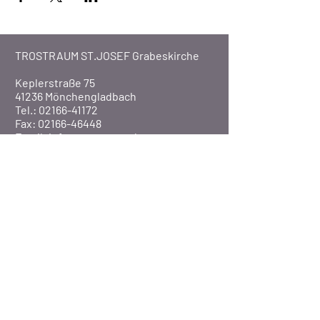
TROSTRAUM ST.JOSEF Grabeskirche
Keplerstraße 75
41236 Mönchengladbach
Tel.: 02166-41172
Fax: 02166-46448
Email:
info@trostraum.de
Website: www.trostraum.de
Über Uns
Pfarre St. Marien
Veranstaltungen
Presse